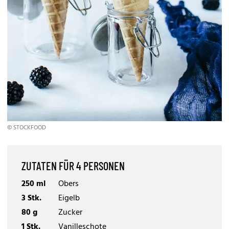
© STOCKFOOD
ZUTATEN FÜR 4 PERSONEN
250 ml
Obers
3 Stk.
Eigelb
80 g
Zucker
1 Stk.
Vanilleschote