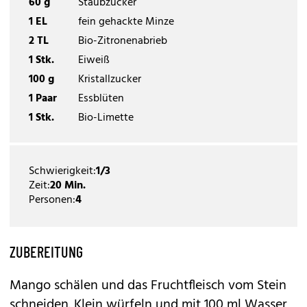
60 g
Staubzucker
1 EL
fein gehackte Minze
2 TL
Bio-Zitronenabrieb
1 Stk.
Eiweiß
100 g
Kristallzucker
1 Paar
Essblüten
1 Stk.
Bio-Limette
Schwierigkeit:
1/3
Zeit:
20 Min.
Personen:
4
ZUBEREITUNG
Mango schälen und das Fruchtfleisch vom Stein
schneiden. Klein würfeln und mit 100 ml Wasser