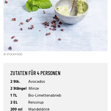
© STOCKFOOD
ZUTATEN FÜR 4 PERSONEN
2 Stk.
Avocados
2 Stängel
Minze
1 TL
Bio-Limettenabrieb
2 EL
Reissirup
200 ml
Mandeldrink