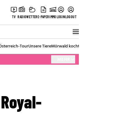
TV
RADIO
WETTER
E-PAPER
IMMO
LOGIN
LOGOUT
Österreich-Tour
Unsere Tiere
Mörwald kocht
Stark in den Tag
Best of Vienna
MEHR
 Royal-