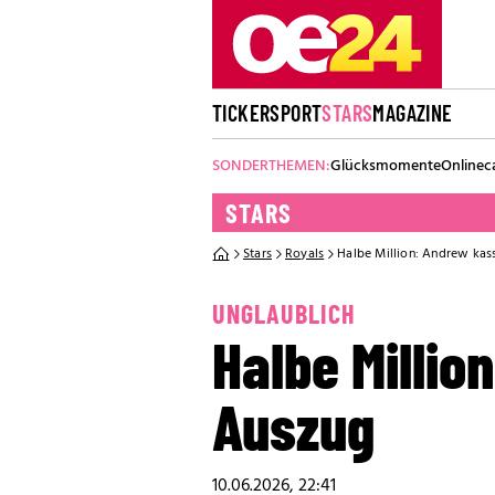
TICKER
SPORT
STARS
MAGAZINE
SONDERTHEMEN:
Glücksmomente
Onlinec
STARS
Stars
Royals
Halbe Million: Andrew kass
UNGLAUBLICH
Halbe Millio
Auszug
10.06.2026, 22:41