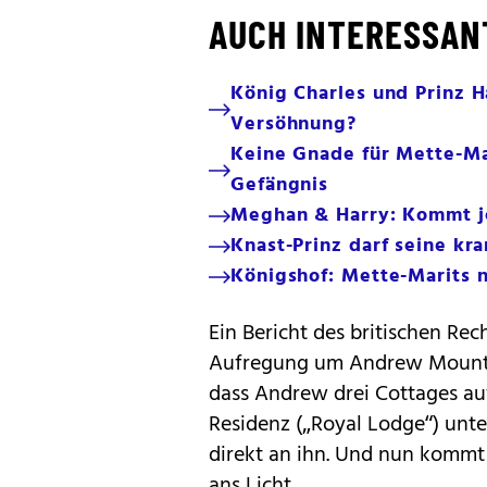
AUCH INTERESSAN
König Charles und Prinz 
Versöhnung?
Keine Gnade für Mette-Ma
Gefängnis
Meghan & Harry: Kommt je
Knast-Prinz darf seine kr
Königshof: Mette-Marits 
Ein Bericht des britischen Re
Aufregung um Andrew Mountba
dass Andrew drei Cottages a
Residenz („Royal Lodge“) unt
direkt an ihn. Und nun kommt 
ans Licht.