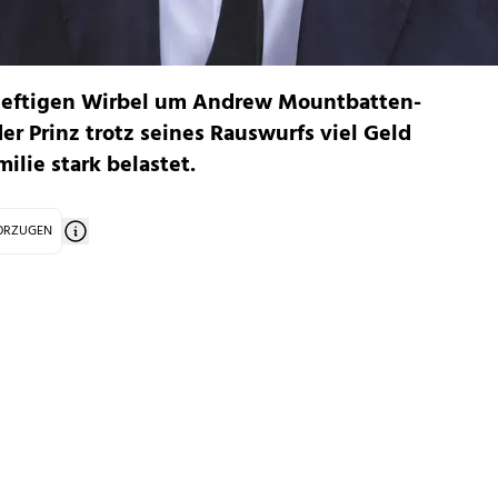
r heftigen Wirbel um Andrew Mountbatten-
r Prinz trotz seines Rauswurfs viel Geld
milie
stark belastet.
VORZUGEN