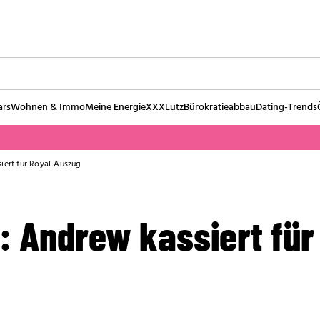
ars
Wohnen & Immo
Meine Energie
XXXLutz
Bürokratieabbau
Dating-Trends
iert für Royal-Auszug
n: Andrew kassiert für