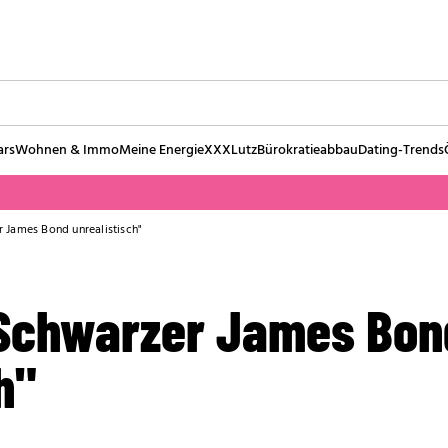
ars
Wohnen & Immo
Meine Energie
XXXLutz
Bürokratieabbau
Dating-Trends
r James Bond unrealistisch"
 "Schwarzer James Bon
h"