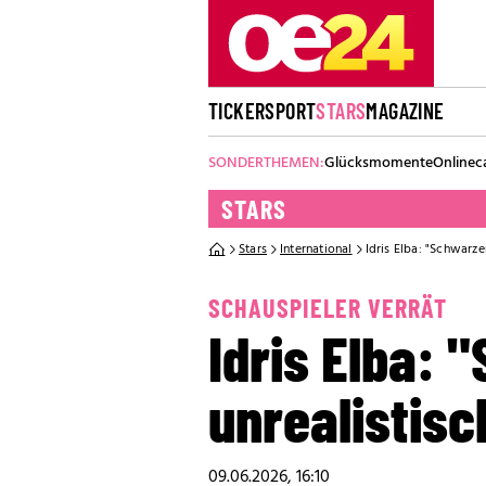
TICKER
SPORT
STARS
MAGAZINE
SONDERTHEMEN:
Glücksmomente
Onlinec
STARS
Stars
International
Idris Elba: "Schwarze
SCHAUSPIELER VERRÄT
Idris Elba:
unrealistisc
09.06.2026, 16:10