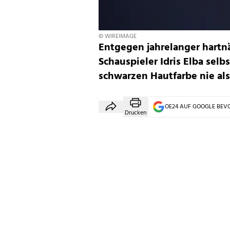
© WIREIMAGE
Entgegen jahrelanger hartnä
Schauspieler Idris Elba sel
schwarzen Hautfarbe nie al
OE24 AUF GOOGLE BE
Drucken