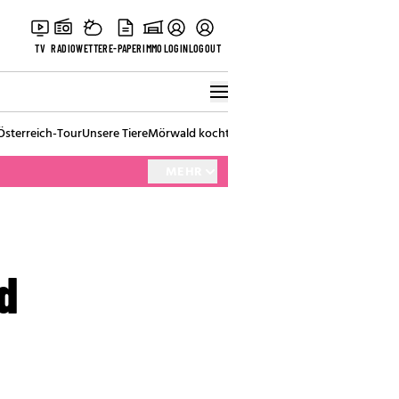
TV
RADIO
WETTER
E-PAPER
IMMO
LOGIN
LOGOUT
Österreich-Tour
Unsere Tiere
Mörwald kocht
Stark in den Tag
Best of Vienna
MEHR
d