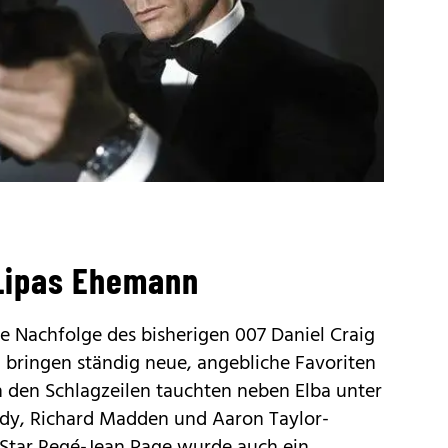
Lipas Ehemann
ie Nachfolge des bisherigen 007 Daniel Craig
en bringen ständig neue, angebliche Favoriten
In den Schlagzeilen tauchten neben Elba unter
dy, Richard Madden und Aaron Taylor-
"-Star Regé-Jean Page wurde auch ein