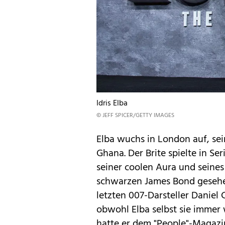
Idris Elba
© JEFF SPICER/GETTY IMAGES
Elba wuchs in London auf, se
Ghana. Der Brite spielte in Se
seiner coolen Aura und seine
schwarzen James Bond gesehe
letzten 007-Darsteller Daniel 
obwohl Elba selbst sie imme
hatte er dem "People"-Magazin g