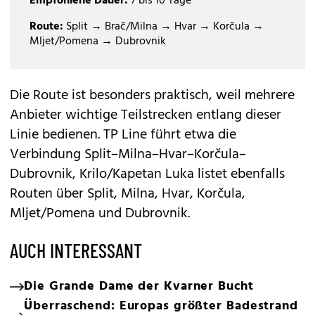
Empfohlene Dauer:
7 bis 10 Tage
Route:
Split → Brač/Milna → Hvar → Korčula →
Mljet/Pomena → Dubrovnik
Die Route ist besonders praktisch, weil mehrere
Anbieter wichtige Teilstrecken entlang dieser
Linie bedienen. TP Line führt etwa die
Verbindung Split–Milna–Hvar–Korčula–
Dubrovnik, Krilo/Kapetan Luka listet ebenfalls
Routen über Split, Milna, Hvar, Korčula,
Mljet/Pomena und Dubrovnik.
AUCH INTERESSANT
Die Grande Dame der Kvarner Bucht
Überraschend: Europas größter Badestrand