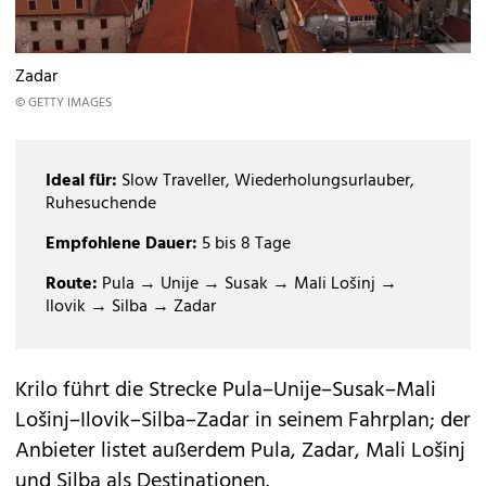
Zadar
© GETTY IMAGES
Ideal für:
Slow Traveller, Wiederholungsurlauber,
Ruhesuchende
Empfohlene Dauer:
5 bis 8 Tage
Route:
Pula → Unije → Susak → Mali Lošinj →
Ilovik → Silba → Zadar
Krilo führt die Strecke Pula–Unije–Susak–Mali
Lošinj–Ilovik–Silba–Zadar in seinem Fahrplan; der
Anbieter listet außerdem Pula, Zadar, Mali Lošinj
und Silba als Destinationen.