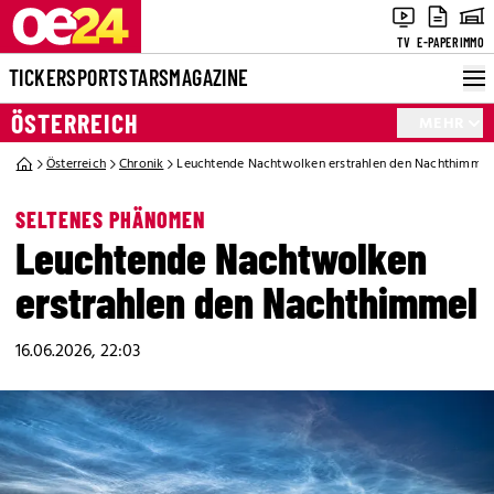
TV
E-PAPER
IMMO
TICKER
SPORT
STARS
MAGAZINE
ÖSTERREICH
MEHR
Österreich
Chronik
Leuchtende Nachtwolken erstrahlen den Nachthimmel
SELTENES PHÄNOMEN
Leuchtende Nachtwolken
erstrahlen den Nachthimmel
16.06.2026, 22:03