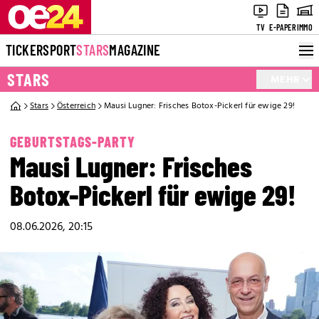
TV
E-PAPER
IMMO
TICKER
SPORT
STARS
MAGAZINE
STARS
MEHR
Stars
Österreich
Mausi Lugner: Frisches Botox-Pickerl für ewige 29!
GEBURTSTAGS-PARTY
Mausi Lugner: Frisches
Botox-Pickerl für ewige 29!
08.06.2026, 20:15