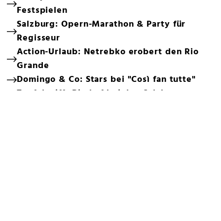
Festspielen
Salzburg: Opern-Marathon & Party für
Regisseur
Action-Urlaub: Netrebko erobert den Rio
Grande
Domingo & Co: Stars bei "Così fan tutte"
Teufel trifft Bischof bei den Salzburger
Festspielen
Hollywood-Star Rebel Wilson zurück in
Altaussee
Unfall-Drama um Uwe Kröger: Show-
Absage!
Bleiben Sie auf dem Laufenden