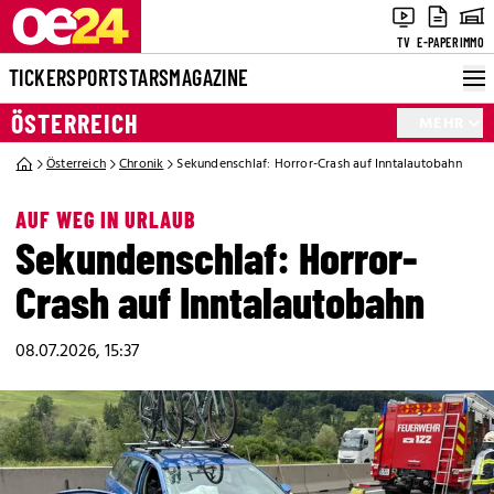
TV
E-PAPER
IMMO
TICKER
SPORT
STARS
MAGAZINE
ÖSTERREICH
MEHR
Österreich
Chronik
Sekundenschlaf: Horror-Crash auf Inntalautobahn
AUF WEG IN URLAUB
Sekundenschlaf: Horror-
Crash auf Inntalautobahn
08.07.2026, 15:37