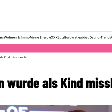
ars
Wohnen & Immo
Meine Energie
XXXLutz
Bürokratieabbau
Dating-Trends
als Kind missbraucht
n wurde als Kind mis