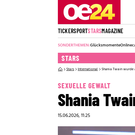
TICKER
SPORT
STARS
MAGAZINE
SONDERTHEMEN:
Glücksmomente
Onlinec
STARS
Stars
International
Shania Twain wurde 
SEXUELLE GEWALT
Shania Twai
15.06.2026, 11:25