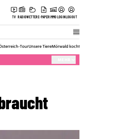
TV
RADIO
WETTER
E-PAPER
IMMO
LOGIN
LOGOUT
Österreich-Tour
Unsere Tiere
Mörwald kocht
Stark in den Tag
Best of Vienna
MEHR
sbraucht