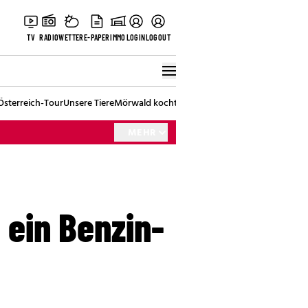
TV
RADIO
WETTER
E-PAPER
IMMO
LOGIN
LOGOUT
Österreich-Tour
Unsere Tiere
Mörwald kocht
Stark in den Tag
Best of Vienna
MEHR
 ein Benzin-