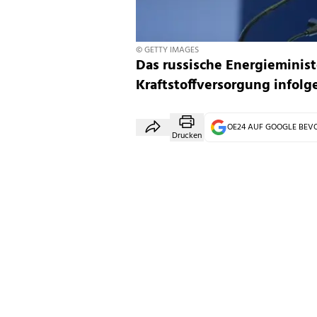
© GETTY IMAGES
Das russische Energieminis
Kraftstoffversorgung infolg
OE24 AUF GOOGLE BE
Drucken