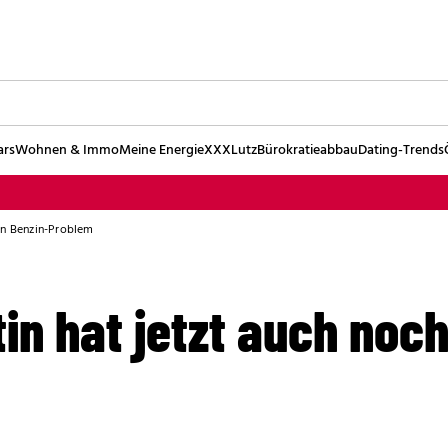
ars
Wohnen & Immo
Meine Energie
XXXLutz
Bürokratieabbau
Dating-Trends
ein Benzin-Problem
tin hat jetzt auch noch