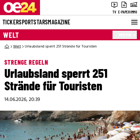
TV
E-PAPER
IMMO
TICKER
SPORT
STARS
MAGAZINE
WELT
MEHR
Welt
Urlaubsland sperrt 251 Strände für Touristen
STRENGE REGELN
Urlaubsland sperrt 251
Strände für Touristen
14.06.2026, 20:39