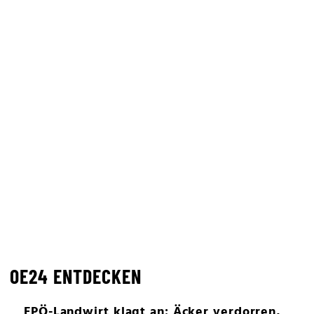
OE24 ENTDECKEN
FPÖ-Landwirt klagt an: Äcker verdorren,