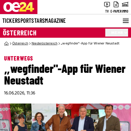
TV
E-PAPER
IMMO
TICKER
SPORT
STARS
MAGAZINE
ÖSTERREICH
MEHR
Österreich
Niederösterreich
„wegfinder"-App für Wiener Neustadt
UNTERWEGS
„wegfinder"-App für Wiener
Neustadt
16.06.2026, 11:36