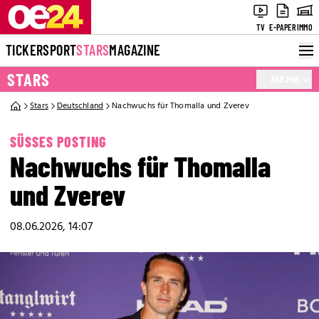
TV
E-PAPER
IMMO
TICKER
SPORT
STARS
MAGAZINE
STARS
MEHR
Stars
Deutschland
Nachwuchs für Thomalla und Zverev
SÜSSES POSTING
Nachwuchs für Thomalla
und Zverev
08.06.2026, 14:07