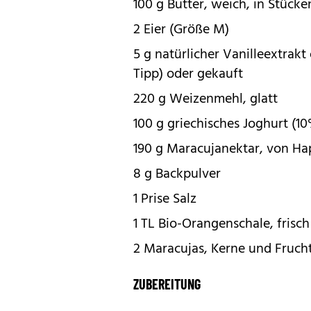
100 g Butter, weich, in Stücke
2 Eier (Größe M)
5 g natürlicher Vanilleextrakt
Tipp) oder gekauft
220 g Weizenmehl, glatt
100 g griechisches Joghurt (10
190 g Maracujanektar, von H
8 g Backpulver
1 Prise Salz
1 TL Bio-Orangenschale, frisc
2 Maracujas, Kerne und Frucht
ZUBEREITUNG