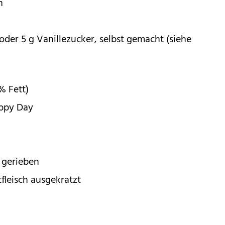
n
 oder 5 g Vanillezucker, selbst gemacht (siehe
% Fett)
appy Day
h gerieben
fleisch ausgekratzt