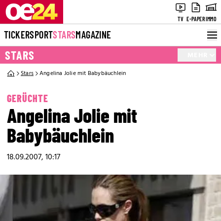
TV
E-PAPER
IMMO
TICKER
SPORT
STARS
MAGAZINE
STARS
MEHR
Stars
Angelina Jolie mit Babybäuchlein
GERÜCHTE
Angelina Jolie mit
Babybäuchlein
18.09.2007, 10:17