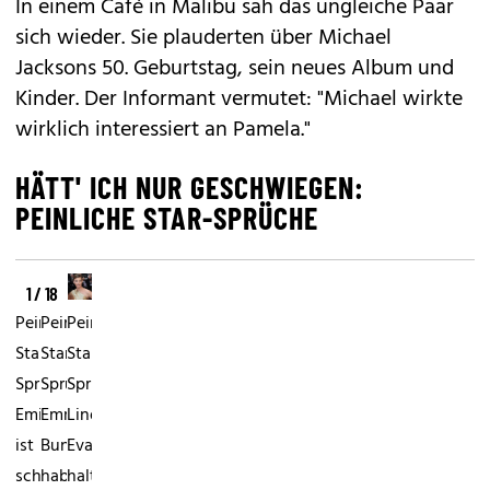
In einem Café in Malibu sah das ungleiche Paar
sich wieder. Sie plauderten über Michael
Jacksons 50. Geburtstag, sein neues Album und
Kinder. Der Informant vermutet: "Michael wirkte
wirklich interessiert an Pamela."
HÄTT' ICH NUR GESCHWIEGEN:
PEINLICHE STAR-SPRÜCHE
1 / 18
Peinliche
Peinliche
Peinliche
Star-
Star-
Star-
Sprüche:
Sprüche:
Sprüche:
Eminem"Es
Emma
Linda
ist
Bunton"Ich
Evangelista"Ich
schon
habe
halte