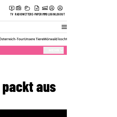
TV
RADIO
WETTER
E-PAPER
IMMO
LOGIN
LOGOUT
Österreich-Tour
Unsere Tiere
Mörwald kocht
Stark in den Tag
Best of Vienna
MEHR
n packt aus