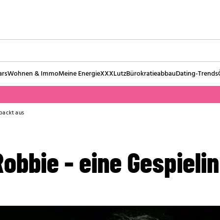
ars
Wohnen & Immo
Meine Energie
XXXLutz
Bürokratieabbau
Dating-Trends
 packt aus
Robbie - eine Gespieli