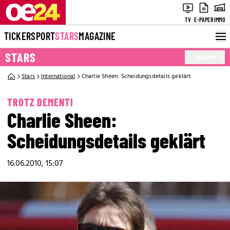
TV
E-PAPER
IMMO
TICKER
SPORT
STARS
MAGAZINE
STARS
MEHR
Stars
International
Charlie Sheen: Scheidungsdetails geklärt
TROTZ DEMENTI
Charlie Sheen:
Scheidungsdetails geklärt
16.06.2010, 15:07