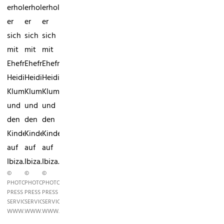
erholt
erholt
erholt
er
er
er
sich
sich
sich
mit
mit
mit
Ehefrau
Ehefrau
Ehefrau
Heidi
Heidi
Heidi
Klum
Klum
Klum
und
und
und
den
den
den
Kindern
Kindern
Kindern
auf
auf
auf
Ibiza.
Ibiza.
Ibiza.
©
©
©
PHOTO
PHOTO
PHOTO
PRESS
PRESS
PRESS
SERVICE,
SERVICE,
SERVICE,
WWW.PHOTOPRESS.AT
WWW.PHOTOPRESS.AT
WWW.PHOTOPRESS.AT