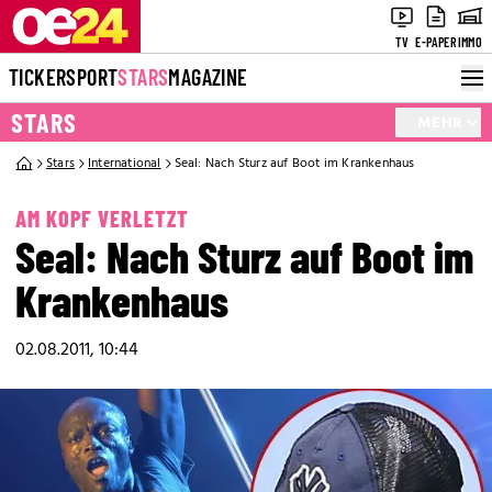
TV
E-PAPER
IMMO
TICKER
SPORT
STARS
MAGAZINE
STARS
MEHR
Stars
International
Seal: Nach Sturz auf Boot im Krankenhaus
AM KOPF VERLETZT
Seal: Nach Sturz auf Boot im
Krankenhaus
02.08.2011, 10:44