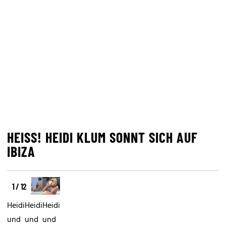
HEISS! HEIDI KLUM SONNT SICH AUF I
BIZA
1 / 12
Heidi
Heidi
Heidi
und
und
und