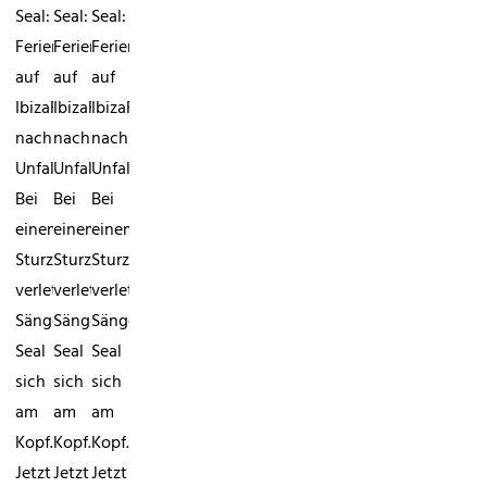
Seal:
Seal:
Seal:
Ferien
Ferien
Ferien
auf
auf
auf
IbizaFamilienurlaub
IbizaFamilienurlaub
IbizaFamilienurlaub
nach
nach
nach
Unfall:
Unfall:
Unfall:
Bei
Bei
Bei
einem
einem
einem
Sturz
Sturz
Sturz
verletzte
verletzte
verletzte
Sänger
Sänger
Sänger
Seal
Seal
Seal
sich
sich
sich
am
am
am
Kopf.
Kopf.
Kopf.
Jetzt
Jetzt
Jetzt