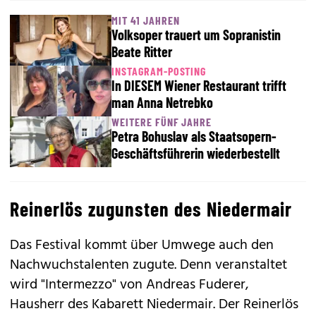
MIT 41 JAHREN
Volksoper trauert um Sopranistin
Beate Ritter
INSTAGRAM-POSTING
In DIESEM Wiener Restaurant trifft
man Anna Netrebko
WEITERE FÜNF JAHRE
Petra Bohuslav als Staatsopern-
Geschäftsführerin wiederbestellt
Reinerlös zugunsten des Niedermair
Das Festival kommt über Umwege auch den
Nachwuchstalenten zugute. Denn veranstaltet
wird "Intermezzo" von Andreas Fuderer,
Hausherr des Kabarett Niedermair. Der Reinerlös