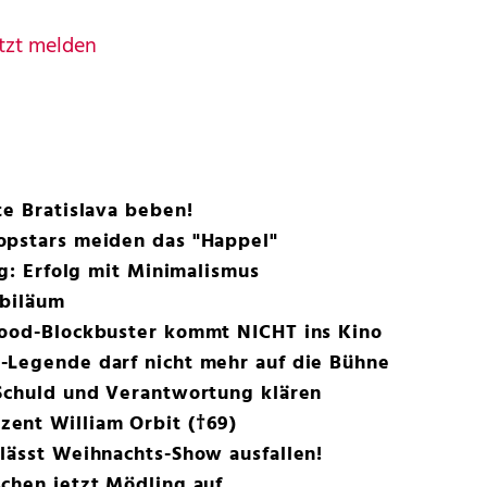
tzt melden
te Bratislava beben!
opstars meiden das "Happel"
rg: Erfolg mit Minimalismus
ubiläum
wood-Blockbuster kommt NICHT ins Kino
-Legende darf nicht mehr auf die Bühne
 Schuld und Verantwortung klären
ent William Orbit (†69)
lässt Weihnachts-Show ausfallen!
chen jetzt Mödling auf