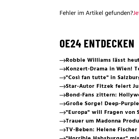
Fehler im Artikel gefunden?
Je
OE24 ENTDECKEN
Robbie Williams lässt heu
Konzert-Drama in Wien! T
"Così fan tutte" in Salzbu
Star-Autor Fitzek feiert J
Bond-Fans zittern: Holly
Große Sorge! Deep-Purple
"Europa" will Fragen von
Trauer um Madonna Produz
TV-Beben: Helene Fischer 
"Horrible Habsburger" mis