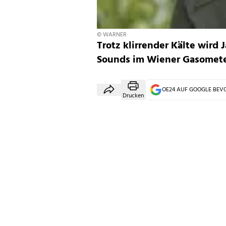
© WARNER
Trotz klirrender Kälte wir
Sounds im Wiener Gasometer 
OE24 AUF GOOGLE BE
Drucken