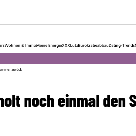
ars
Wohnen & Immo
Meine Energie
XXXLutz
Bürokratieabbau
Dating-Trends
Sommer zurück
holt noch einmal den