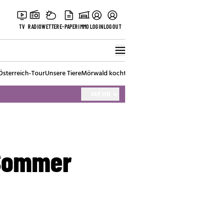
TV
RADIO
WETTER
E-PAPER
IMMO
LOGIN
LOGOUT
Österreich-Tour
Unsere Tiere
Mörwald kocht
Stark in den Tag
Best of Vienna
MEHR
 Sommer