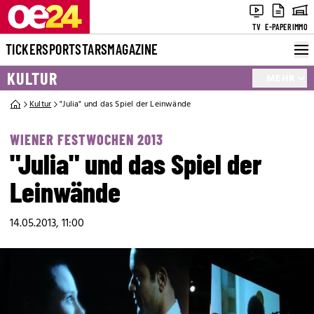
TV
E-PAPER
IMMO
TICKER
SPORT
STARS
MAGAZINE
KULTUR
MEHR
Kultur
"Julia" und das Spiel der Leinwände
WIENER FESTWOCHEN 2013
"Julia" und das Spiel der
Leinwände
14.05.2013, 11:00