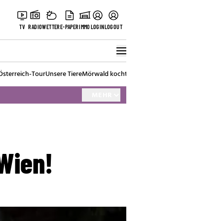
TV
RADIO
WETTER
E-PAPER
IMMO
LOGIN
LOGOUT
Österreich-Tour
Unsere Tiere
Mörwald kocht
Stark in den Tag
Best of Vienna
MEHR
 Wien!