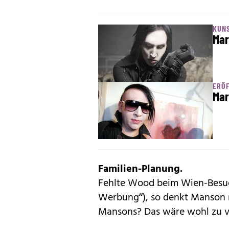
KUN
Mar
ERÖ
Mar
Familien-Planung.
Fehlte Wood beim Wien-Besuch
Werbung“), so denkt Manson n
Mansons? Das wäre wohl zu vie