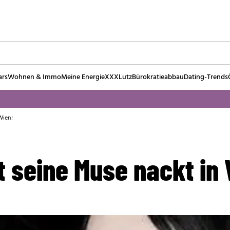
ars
Wohnen & Immo
Meine Energie
XXXLutz
Bürokratieabbau
Dating-Trends
Wien!
t seine Muse nackt in