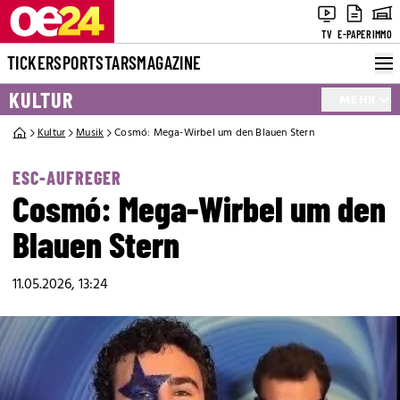
TV
E-PAPER
IMMO
TICKER
SPORT
STARS
MAGAZINE
KULTUR
MEHR
Kultur
Musik
Cosmó: Mega-Wirbel um den Blauen Stern
ESC-AUFREGER
Cosmó: Mega-Wirbel um den
Blauen Stern
11.05.2026, 13:24