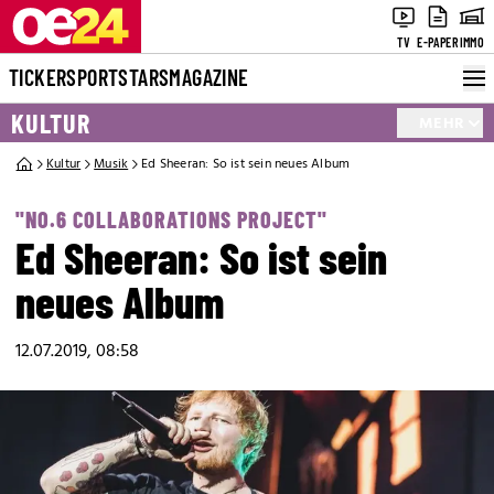
TV
E-PAPER
IMMO
TICKER
SPORT
STARS
MAGAZINE
KULTUR
MEHR
Kultur
Musik
Ed Sheeran: So ist sein neues Album
"NO.6 COLLABORATIONS PROJECT"
Ed Sheeran: So ist sein
neues Album
12.07.2019, 08:58