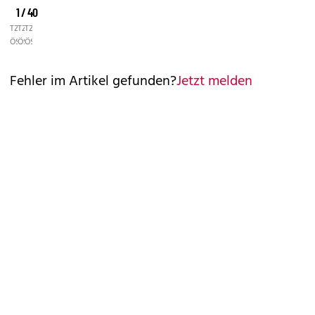
1 / 40
©
©
©
TZ
TZ
TZ
ÖSTERREICH/ZEIDLER
ÖSTERREICH/ZEIDLER
ÖSTERREICH/ZEIDLER
Fehler im Artikel gefunden?
Jetzt melden