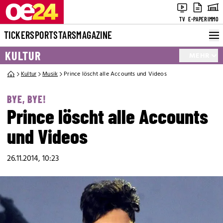
TV
E-PAPER
IMMO
TICKER
SPORT
STARS
MAGAZINE
KULTUR
MEHR
Kultur
Musik
Prince löscht alle Accounts und Videos
BYE, BYE!
Prince löscht alle Accounts
und Videos
26.11.2014, 10:23