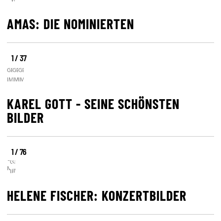
WIREIMAGE
AMAS: DIE NOMINIERTEN
1 / 37
©
©
©
GETTY
GETTY
GETTY
IMAGES
IMAGES
IMAGES
KAREL GOTT - SEINE SCHÖNSTEN
BILDER
©
1 / 76
©
©
UNIVERSAL
GETTY
GETTY
MUSIC
IMAGES
IMAGES
HELENE FISCHER: KONZERTBILDER