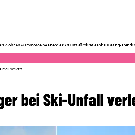
ars
Wohnen & Immo
Meine Energie
XXXLutz
Bürokratieabbau
Dating-Trends
Unfall verletzt
er bei Ski-Unfall verl