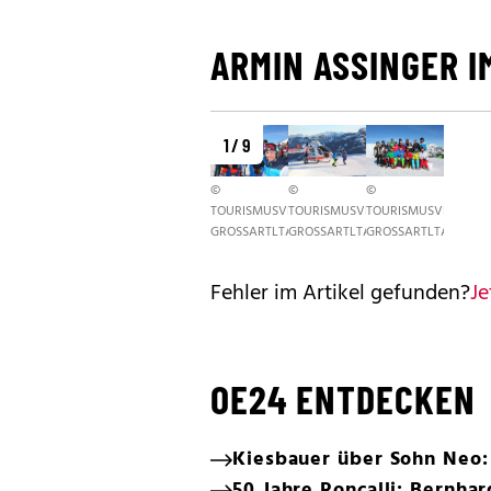
ARMIN ASSINGER I
1 / 9
©
©
©
TOURISMUSVERBAND
TOURISMUSVERBAND
TOURISMUSVERBAN
GROSSARTLTAL
GROSSARTLTAL
GROSSARTLTAL
Fehler im Artikel gefunden?
Je
OE24 ENTDECKEN
Kiesbauer über Sohn Neo:
50 Jahre Roncalli: Bernhar