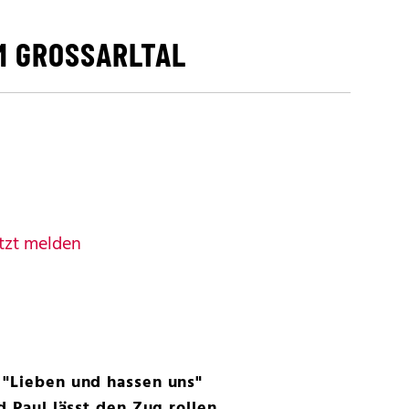
M GROSSARLTAL
D
tzt melden
 "Lieben und hassen uns"
d Paul lässt den Zug rollen