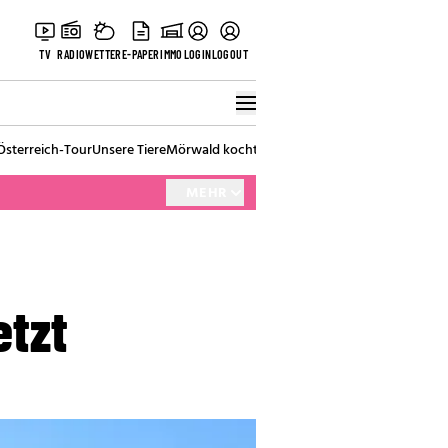
TV
RADIO
WETTER
E-PAPER
IMMO
LOGIN
LOGOUT
Österreich-Tour
Unsere Tiere
Mörwald kocht
Stark in den Tag
Best of Vienna
MEHR
etzt