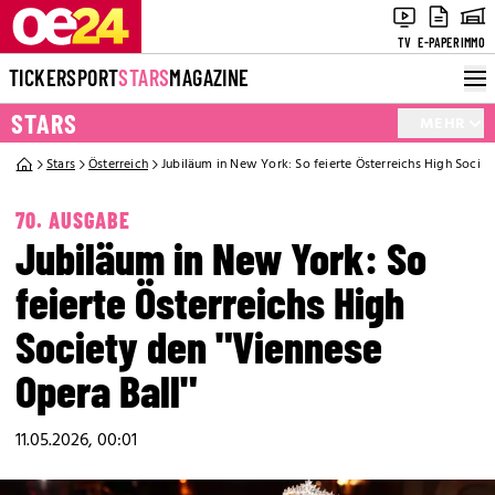
TV
E-PAPER
IMMO
TICKER
SPORT
STARS
MAGAZINE
STARS
MEHR
Stars
Österreich
Jubiläum in New York: So feierte Österreichs High Societ
70. AUSGABE
Jubiläum in New York: So
feierte Österreichs High
Society den "Viennese
Opera Ball"
11.05.2026, 00:01