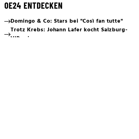
OE24 ENTDECKEN
Domingo & Co: Stars bei "Così fan tutte"
Trotz Krebs: Johann Lafer kocht Salzburg-
VIPs ein
Lili Paul-Roncalli: Hot Summer ohne Thiem
Teufel trifft Bischof bei den Salzburger
Festspielen
Kiesbauer über Sohn Neo: "Lieben und
hassen uns"
50 Jahre Roncalli: Bernhard Paul lässt den
Zug rollen
Hollywood-Star Rebel Wilson zurück in
Altaussee
Action-Urlaub: Netrebko erobert den Rio
Grande