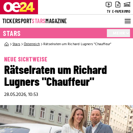
TV
E-PAPER
IMMO
TICKER
SPORT
STARS
MAGAZINE
STARS
MEHR
Stars
Österreich
Rätselraten um Richard Lugners "Chauffeur"
NEUE SICHTWEISE
Rätselraten um Richard
Lugners "Chauffeur"
28.05.2026, 10:53