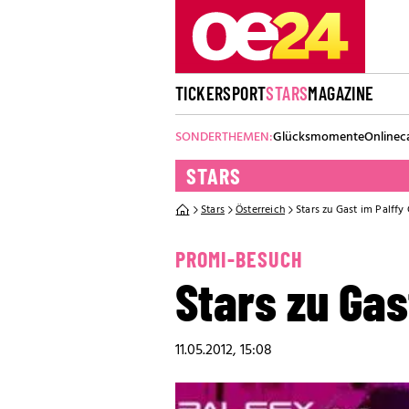
TICKER
SPORT
STARS
MAGAZINE
SONDERTHEMEN:
Glücksmomente
Onlinec
STARS
Stars
Österreich
Stars zu Gast im Palffy
PROMI-BESUCH
Stars zu Gas
11.05.2012, 15:08