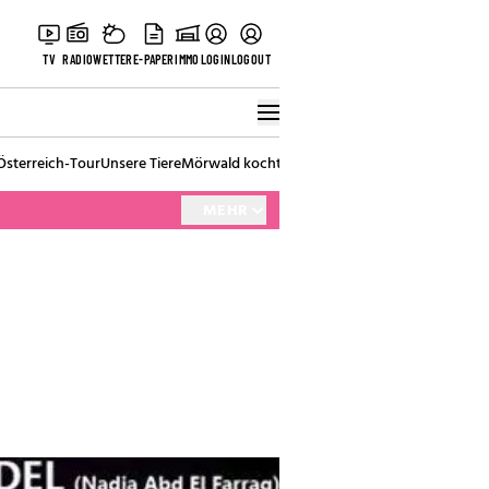
TV
RADIO
WETTER
E-PAPER
IMMO
LOGIN
LOGOUT
Österreich-Tour
Unsere Tiere
Mörwald kocht
Stark in den Tag
Best of Vienna
MEHR