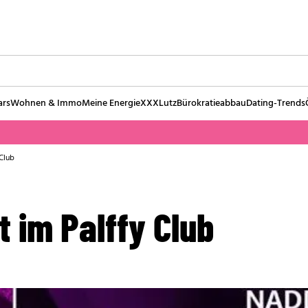
ars
Wohnen & Immo
Meine Energie
XXXLutz
Bürokratieabbau
Dating-Trends
 Club
t im Palffy Club