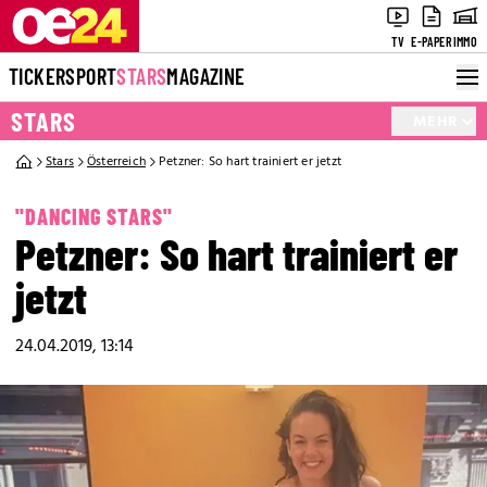
TV
E-PAPER
IMMO
TICKER
SPORT
STARS
MAGAZINE
STARS
MEHR
Stars
Österreich
Petzner: So hart trainiert er jetzt
"DANCING STARS"
Petzner: So hart trainiert er
jetzt
24.04.2019, 13:14