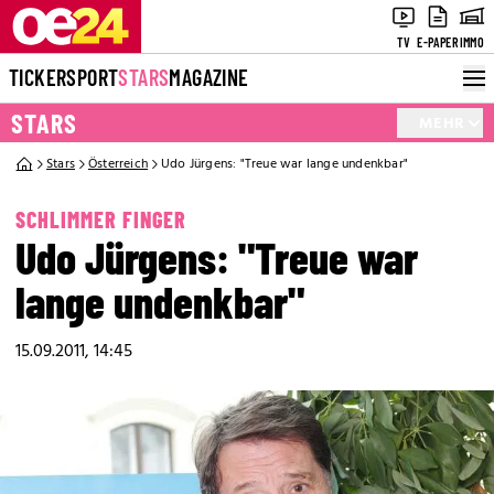
TV
E-PAPER
IMMO
TICKER
SPORT
STARS
MAGAZINE
STARS
MEHR
Stars
Österreich
Udo Jürgens: "Treue war lange undenkbar"
SCHLIMMER FINGER
Udo Jürgens: "Treue war
lange undenkbar"
15.09.2011, 14:45