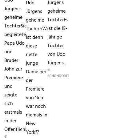
Udo
Jürgens
Udo
Jürgens
geheime
Jürgens
geheime
TochterEs
geheime
TochterSie
ist die 15-
TochterWer
begleitete
jährige
ist denn
Papa Udo
Tochter
diese
und
von Udo
nette
Bruder
Jürgens.
junge
John zur
©
Dame bei
SCHÖNDORFER
Premiere
der
und
Premiere
zeigte
von "Ich
sich
war noch
erstmals
niemals in
in der
New
Öffentlichkeit.
York"?
©