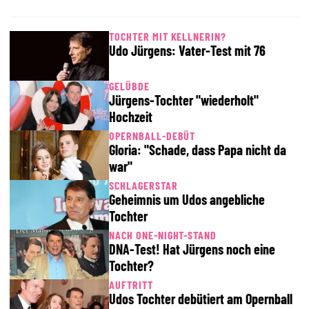
TOCHTER MIT KELLNERIN?
Udo Jürgens: Vater-Test mit 76
GELÜBDE
Jürgens-Tochter "wiederholt"
Hochzeit
OPERNBALL-DEBÜT
Gloria: "Schade, dass Papa nicht da
war"
SCHLAGERSTAR
Geheimnis um Udos angebliche
Tochter
NACH ONE-NIGHT-STAND
DNA-Test! Hat Jürgens noch eine
Tochter?
AUFTRITT
Udos Tochter debütiert am Opernball