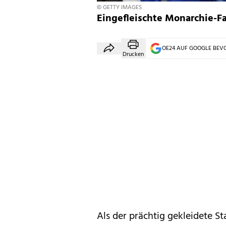
© GETTY IMAGES
Eingefleischte Monarchie-Fa
OE24 AUF GOOGLE BE
Drucken
Als der prächtig gekleidete S