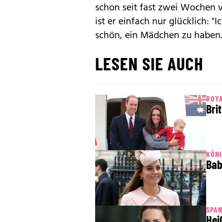
schon seit fast zwei Wochen 
ist er einfach nur glücklich: "I
schön, ein Mädchen zu haben. 
LESEN SIE AUCH
ROY
Bri
KÖNI
Bab
SPA
Hei