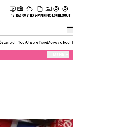
TV
RADIO
WETTER
E-PAPER
IMMO
LOGIN
LOGOUT
Österreich-Tour
Unsere Tiere
Mörwald kocht
Stark in den Tag
Best of Vienna
MEHR