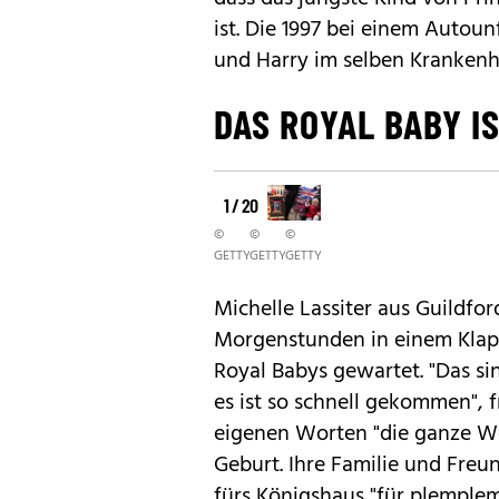
ist. Die 1997 bei einem Autoun
und Harry im selben Krankenh
DAS ROYAL BABY I
1 / 20
©
©
©
GETTY
GETTY
GETTY
Michelle Lassiter aus Guildfo
Morgenstunden in einem Klapps
Royal Babys gewartet. "Das si
es ist so schnell gekommen", f
eigenen Worten "die ganze Woc
Geburt. Ihre Familie und Freu
fürs Königshaus "für plemplem"