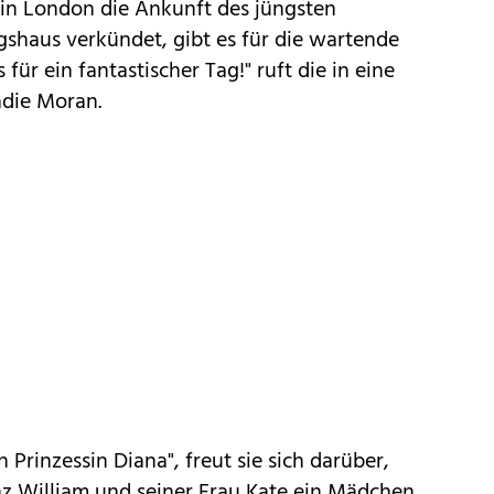
 in London die Ankunft des jüngsten
gshaus verkündet, gibt es für die wartende
ür ein fantastischer Tag!" ruft die in eine
adie Moran.
 Prinzessin Diana", freut sie sich darüber,
nz William und seiner Frau Kate ein Mädchen