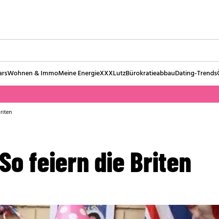
ars
Wohnen & Immo
Meine Energie
XXXLutz
Bürokratieabbau
Dating-Trends
riten
So feiern die Briten