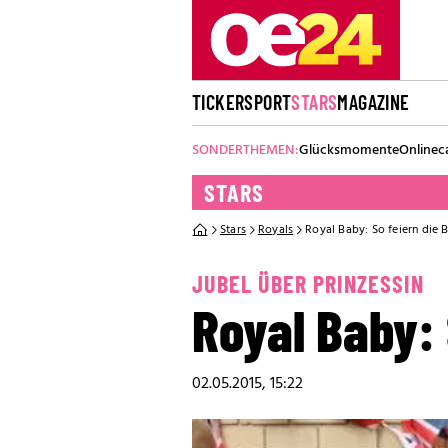
TICKER
SPORT
STARS
MAGAZINE
SONDERTHEMEN:
Glücksmomente
Onlinec
STARS
Stars
Royals
Royal Baby: So feiern die B
JUBEL ÜBER PRINZESSIN
Royal Baby: 
02.05.2015, 15:22