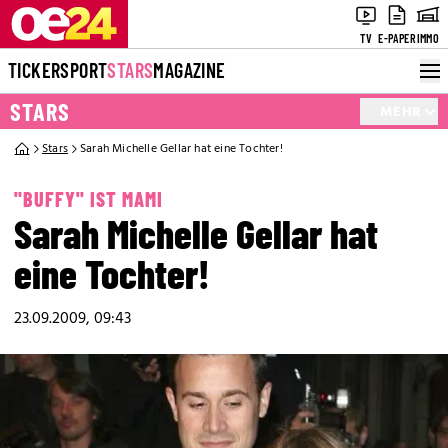
TV
E-PAPER
IMMO
TICKER
SPORT
STARS
MAGAZINE
STARS
MEHR
Stars
Sarah Michelle Gellar hat eine Tochter!
"BUFFY" IST MAMI
Sarah Michelle Gellar hat
eine Tochter!
23.09.2009, 09:43