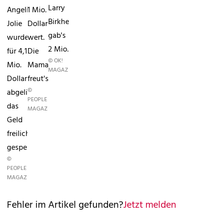
Larry
Angelina
1 Mio.
Birkhead,
Jolie
Dollar
gab's
wurde
wert.
2 Mio.
für 4,1
Die
© OK!
Mio.
Mama
MAGAZINE
Dollar
freut's.
©
abgelichtet,
PEOPLE
das
MAGAZINE
Geld
freilich
gespendet.
©
PEOPLE
MAGAZINE
Fehler im Artikel gefunden?
Jetzt melden