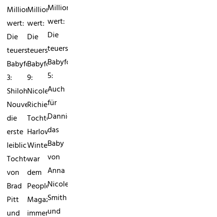
Millionen
Millionen
Millionen
wert:
wert:
wert:
Die
Die
Die
teuersten
teuersten
teuersten
BabyfotosPlatz
BabyfotosPlatz
BabyfotosPlatz
5:
3:
9:
Auch
Shiloh
Nicole
für
Nouvel,
Richies
Dannielynn,
die
Tochter
das
erste
Harlow
Baby
leibliche
Winter
von
Tochter
war
Anna
von
dem
Nicole
Brad
People
Smith
Pitt
Magazine
und
und
immerhin