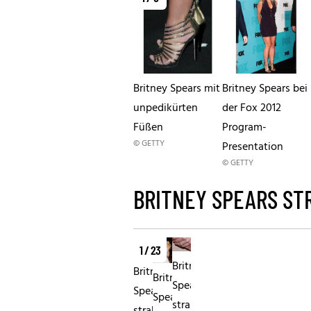
Britney Spears mit
Britney Spears bei
unpedikürten
der Fox 2012
Füßen
Program-
© GETTY
Presentation
© GETTY
BRITNEY SPEARS ST
1 / 23
Britney
Britney
Britney
Spears
Spears
Spears
strahlt