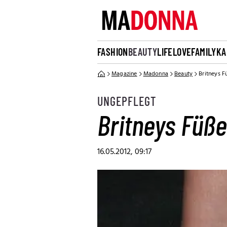
FASHION
BEAUTY
LIFE
LOVE
FAMILY
KA
Magazine
Madonna
Beauty
Britneys F
UNGEPFLEGT
Britneys Füß
16.05.2012, 09:17