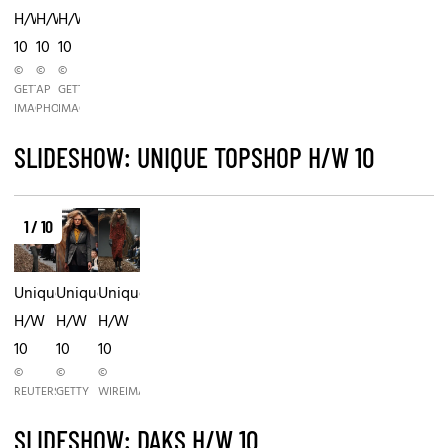
H/W
H/W
H/W
10
10
10
©
©
©
GETTY
AP
GETTY
IMAGES
PHOTO
IMAGES
SLIDESHOW: UNIQUE TOPSHOP H/W 10
1 / 10
Unique
Unique
Unique
H/W
H/W
H/W
10
10
10
©
©
©
REUTERS
GETTY
WIREIMAGE.COM/GETTY
SLIDESHOW: DAKS H/W 10