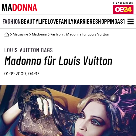
FASHION
BEAUTY
LIFE
LOVE
FAMILY
KARRIERE
SHOPPING
ASTRO
Magazine
Madonna
Fashion
Madonna für Louis Vuitton
LOUIS VUITTON BAGS
Madonna für Louis Vuitton
01.09.2009, 04:37