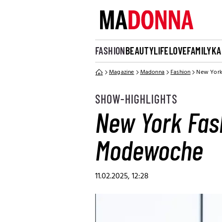
FASHION
BEAUTY
LIFE
LOVE
FAMILY
KA
Magazine
Madonna
Fashion
New York
SHOW-HIGHLIGHTS
New York Fash
Modewoche
11.02.2025, 12:28