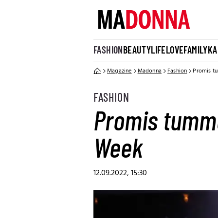
FASHION
BEAUTY
LIFE
LOVE
FAMILY
KA
Magazine
Madonna
Fashion
Promis t
FASHION
Promis tumme
Week
12.09.2022, 15:30