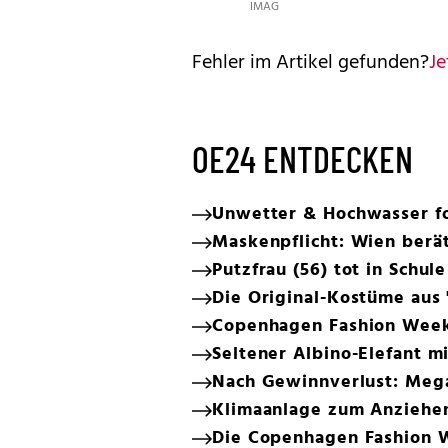
IMAGES
Fehler im Artikel gefunden?
Je
OE24 ENTDECKEN
Unwetter & Hochwasser f
Maskenpflicht: Wien ber
Putzfrau (56) tot in Schul
Die Original-Kostüme aus 
Copenhagen Fashion Week:
Seltener Albino-Elefant m
Nach Gewinnverlust: Mega
Klimaanlage zum Anziehen:
Die Copenhagen Fashion We