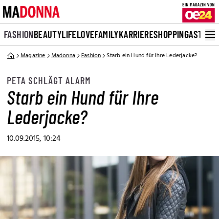
FASHION
BEAUTY
LIFE
LOVE
FAMILY
KARRIERE
SHOPPING
ASTRO
Magazine
Madonna
Fashion
Starb ein Hund für Ihre Lederjacke?
PETA SCHLÄGT ALARM
Starb ein Hund für Ihre
Lederjacke?
10.09.2015, 10:24