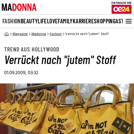
FASHION
BEAUTY
LIFE
LOVE
FAMILY
KARRIERE
SHOPPING
ASTRO
Magazine
Madonna
Fashion
Verrückt nach "jutem" Stoff
TREND AUS HOLLYWOOD
Verrückt nach "jutem" Stoff
01.09.2009, 03:32