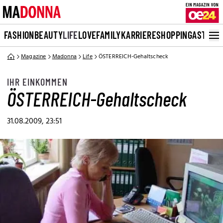
FASHION
BEAUTY
LIFE
LOVE
FAMILY
KARRIERE
SHOPPING
ASTRO
Magazine
Madonna
Life
ÖSTERREICH-Gehaltscheck
IHR EINKOMMEN
ÖSTERREICH-Gehaltscheck
31.08.2009, 23:51