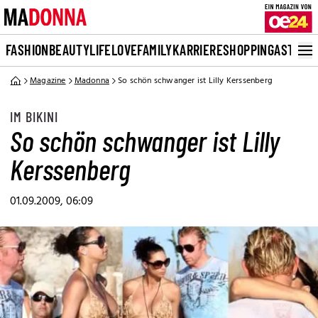
FASHION
BEAUTY
LIFE
LOVE
FAMILY
KARRIERE
SHOPPING
ASTRO
Magazine
Madonna
So schön schwanger ist Lilly Kerssenberg
IM BIKINI
So schön schwanger ist Lilly
Kerssenberg
01.09.2009, 06:09