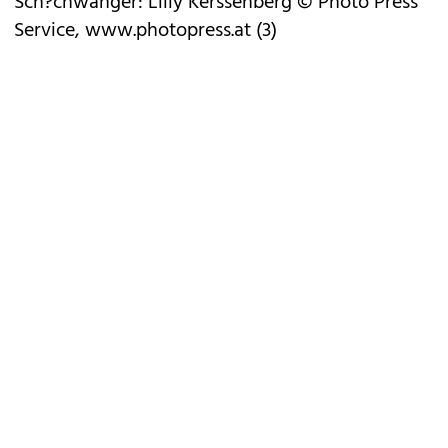
Sch?chwanger: Lilly Kerssenberg © Photo Press
Service, www.photopress.at (3)