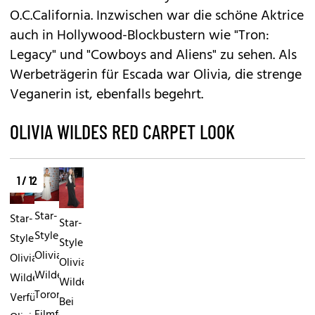
O.C.California. Inzwischen war die schöne Aktrice
auch in Hollywood-Blockbustern wie "Tron:
Legacy" und "Cowboys and Aliens" zu sehen. Als
Werbeträgerin für Escada war Olivia, die strenge
Veganerin ist, ebenfalls begehrt.
OLIVIA WILDES RED CARPET LOOK
1 / 12
Star-
Star-
Star-
Style
Style
Style
Olivia
Olivia
Olivia
WildeBeim
WildeRote
WildeRaffiniert:
Toronto
Verführung:
Bei