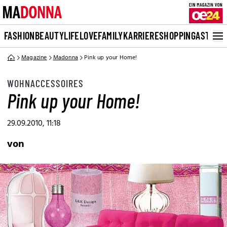
FASHION
BEAUTY
LIFE
LOVE
FAMILY
KARRIERE
SHOPPING
ASTRO
Magazine
Madonna
Pink up your Home!
WOHNACCESSOIRES
Pink up your Home!
29.09.2010, 11:18
von