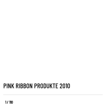
PINK RIBBON PRODUKTE 2010
1 / 110
Elegant-
Lipgloss-
Für