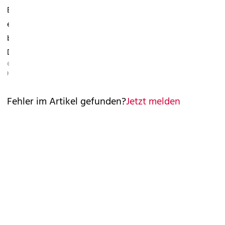
Exklusiv
erhältlich
bei
Douglas.
©
HERSTELLER
Fehler im Artikel gefunden?
Jetzt melden