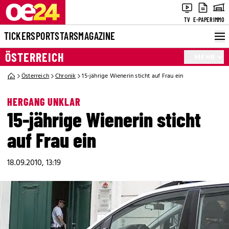
TV
E-PAPER
IMMO
TICKER
SPORT
STARS
MAGAZINE
ÖSTERREICH
MEHR
Österreich
Chronik
15-jährige Wienerin sticht auf Frau ein
HERGANG UNKLAR
15-jährige Wienerin sticht
auf Frau ein
18.09.2010, 13:19