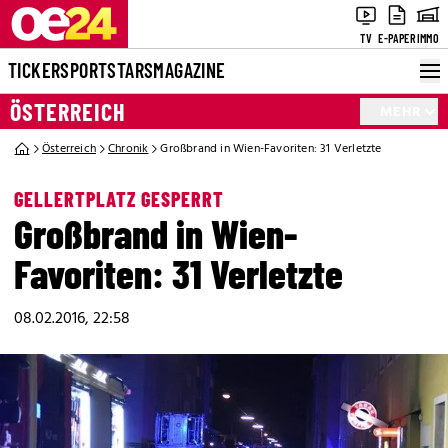
TV
E-PAPER
IMMO
TICKER
SPORT
STARS
MAGAZINE
ÖSTERREICH
MEHR
Österreich
Chronik
Großbrand in Wien-Favoriten: 31 Verletzte
GELLERTPLATZ GESPERRT
Großbrand in Wien-
Favoriten: 31 Verletzte
08.02.2016, 22:58