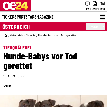
TV
E-PAPER
IMMO
TICKER
SPORT
STARS
MAGAZINE
ÖSTERREICH
MEHR
Österreich
Chronik
Hunde-Babys vor Tod gerettet
TIERQUÄLEREI
Hunde-Babys vor Tod
gerettet
05.01.2011, 22:11
von