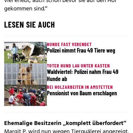
viel erlebt, auch schon bevor sie auf den Hof
gekommen sind.“
LESEN SIE AUCH
HUNDE FAST VERENDET
Polizei nimmt Frau 49 Tiere weg
TOTER HUND LAG UNTER KASTEN
Waldviertel: Polizei nahm Frau 49
Hunde ab
BEI HOLZARBEITEN IN AMSTETTEN
Pensionist von Baum erschlagen
Ehemalige Besitzerin „komplett überfordert“
Margit P. wird nun wegen Tierquälerei angezeigt.