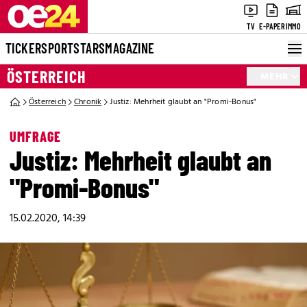
TV
E-PAPER
IMMO
TICKER
SPORT
STARS
MAGAZINE
ÖSTERREICH
MEHR
Österreich
Chronik
Justiz: Mehrheit glaubt an "Promi-Bonus"
UMFRAGE
Justiz: Mehrheit glaubt an
"Promi-Bonus"
15.02.2020, 14:39