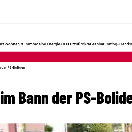
ars
Wohnen & Immo
Meine Energie
XXXLutz
Bürokratieabbau
Dating-Trends
 der PS-Boliden
 im Bann der PS-Bolid