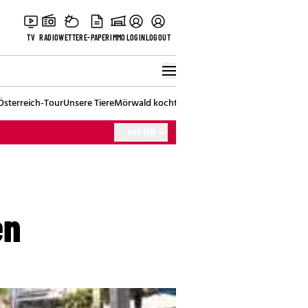
TV
RADIO
WETTER
E-PAPER
IMMO
LOGIN
LOGOUT
Österreich-Tour
Unsere Tiere
Mörwald kocht
Stark in den Tag
Best of Vienna
MEHR
en