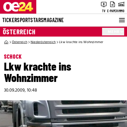
TV
E-PAPER
IMMO
TICKER
SPORT
STARS
MAGAZINE
ÖSTERREICH
MEHR
Österreich
Niederösterreich
Lkw krachte ins Wohnzimmer
SCHOCK
Lkw krachte ins
Wohnzimmer
30.09.2009, 10:48